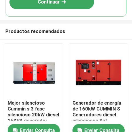
Continuar
Productos recomendados
Hogar
Mejor silencioso
Generador de energía
Cummin s 3 fase
de 160kW CUMMIN S
Productos
silencioso 20kW diesel
Generadores diesel
25KVA generador
silenciosos Set
precio silencioso
Proveedores 200KVA
Enviar Consulta
Enviar Consulta
Vídeos