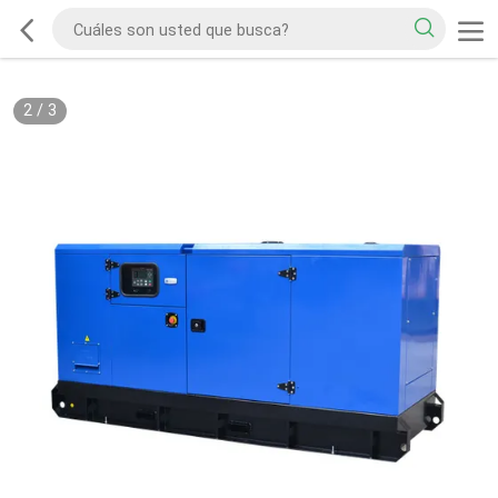
2
/
3