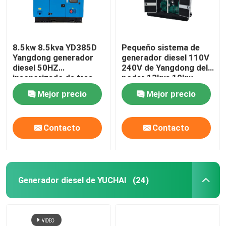
8.5kw 8.5kva YD385D
Pequeño sistema de
Yangdong generador
generador diesel 110V
diesel 50HZ
240V de Yangdong del
insonorizado de tres
poder 13kva 10kw
fases
Mejor precio
Mejor precio
Contacto
Contacto
Generador diesel de YUCHAI
(24)