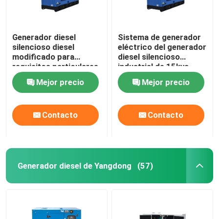
Generador diesel
Sistema de generador
silencioso diesel
eléctrico del generador
modificado para
diesel silencioso
requisitos particulares
industrial de 15kva
del generador 12kw del
250kva Fawde
Mejor precio
Mejor precio
toldo 50/60HZ Fawde
Contacto
Contacto
Generador diesel de Yangdong
(57)