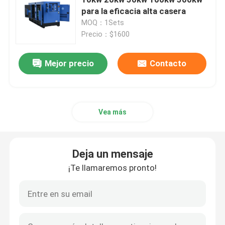
para la eficacia alta casera
MOQ：1Sets
Generador diesel de Yangdong
Precio：$1600
Generador diesel de YUCHAI
Mejor precio
Contacto
Generador diesel de Ricardo
Vea más
Generador diesel de Weichai
Deja un mensaje
Generador diesel de SDEC
¡Te llamaremos pronto!
Isuzu Diesel Generators
Generador diesel silencioso