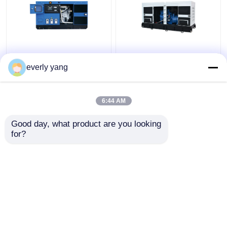
Sistema de generador
Tipo abierto silencioso
diesel industrial de
Yuchai del generador
everly yang
75kva 60kw Yuchai con
diesel eléctrico de
el regulador DE ALTA
IP23 313kva 250kw
MAR
6:44 AM
Mejor precio
Mejor precio
Good day, what product are you looking 
for?
Contacto
Contacto
Vea más
Inicio
Mapa del Sitio
Contactar Ahora
Desktop Site
Mapa del Sitio
Privacy Policy