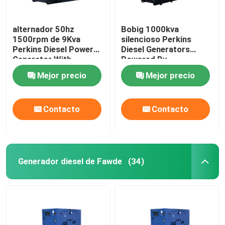
alternador 50hz
Bobig 1000kva
1500rpm de 9Kva
silencioso Perkins
Perkins Diesel Power
Diesel Generators
Generator With
Powered By
Stamford
4008TAG2A
Mejor precio
Mejor precio
Contacto
Contacto
Generador diesel de Fawde
(34)