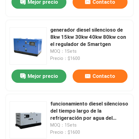
Mejor precio
Contacto
generador diesel silencioso de
8kw 15kw 30kw 40kw 80kw con
el regulador de Smartgen
MOQ：1Sets
Precio：$1600
Mejor precio
Contacto
funcionamiento diesel silencioso
del tiempo largo de la
refrigeración por agua del
generador de 10kva -500kva
MOQ：1Sets
1500 RPM
Precio：$1600