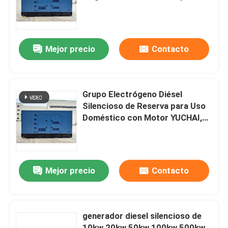
silenciosos de 1250KVA Genset
de bajo ruido generadores diésel
Sobre nosotros
portátiles de 3 fases 1000kw
Mejor precio
Contacto
Viaje de la fábrica
Control de calidad
Grupo Electrógeno Diésel
Silencioso de Reserva para Uso
Doméstico con Motor YUCHAI,
Pida una cita
500kw 625kVA
Generadores diesel de Cummins
Mejor precio
Contacto
Perkins Diesel Generators
generador diesel silencioso de
Generador diesel de Fawde
10kw 20kw 50kw 100kw 500kw