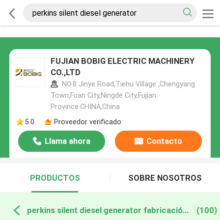
FUJIAN BOBIG ELECTRIC MACHINERY
CO.,LTD
NO.8 Jinye Road,Tiehu Village ,Chengyang
Town,Fuan City,Ningde City,Fujian
Province.CHINA,China
5.0
Proveedor verificado
Llama ahora
Contacto
PRODUCTOS
SOBRE NOSOTROS
perkins silent diesel generator fabricación en línea
(100)