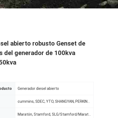
sel abierto robusto Genset de
s del generador de 100kva
50kva
oducto
Generador diesel abierto
cummins, SDEC, YTO, SHANGYAN, PERKINS .....
Maratón, Stamford, SLG/Stamford/Marathon/Meccatle/Leroy-somer, Stamford o Newtec, Engga