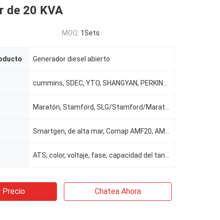
r de 20 KVA
MOQ:
1Sets
oducto
Generador diesel abierto
cummins, SDEC, YTO, SHANGYAN, PERKINS .....
Maratón, Stamford, SLG/Stamford/Marathon/Meccatle/Leroy-somer, Stamford o Newtec, Engga
Smartgen, de alta mar, Comap AMF20, AMF25
ATS, color, voltaje, fase, capacidad del tanque, frecuencia
 Precio
Chatea Ahora