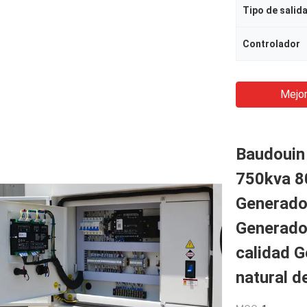
Tipo de salid
Controlador
Mejor
Baudouin
750kva 8
Generador
Generado
calidad G
natural d