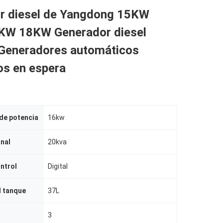
r diesel de Yangdong 15KW
W 18KW Generador diesel
Generadores automáticos
os en espera
 de potencia
16kw
nal
20kva
ntrol
Digital
l tanque
37L
3