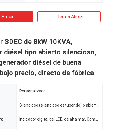
 Precio
Chatea Ahora
r SDEC de 8kW 10KVA,
 diésel tipo abierto silencioso,
generador diésel de buena
 bajo precio, directo de fábrica
Personalizado
Silencioso (silencioso estupendo) o abierto, silencioso, etc, In-line/6-Cylinder/4-Stroke/4-Valve/19
rol
Indicador digital del LCD, de alta mar, ComAp, de alta mar/ComAp/Harsen/Smartgen 6110, Smartgen