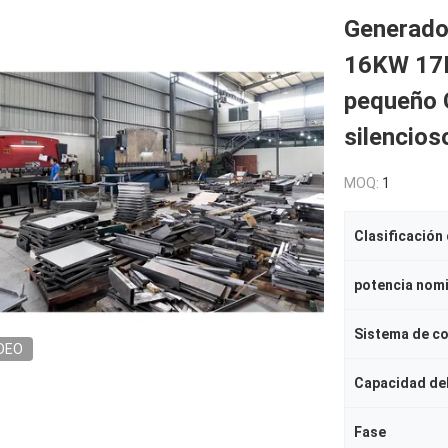
Generado
16KW 17K
pequeño 
silencios
MOQ:
1
Clasificación
potencia nomi
Sistema de co
DEO
Capacidad de
Fase