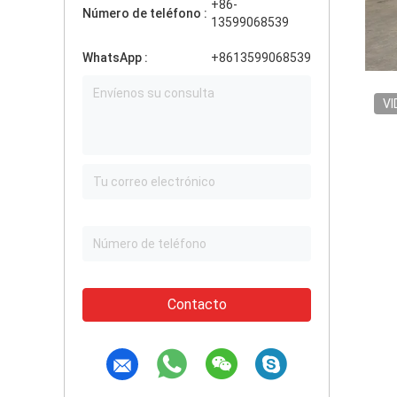
+86-
Número de teléfono :
13599068539
WhatsApp :
+8613599068539
VI
Contacto