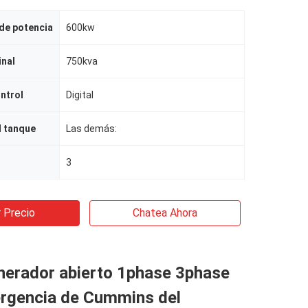
 de potencia
600kw
inal
750kva
ntrol
Digital
l tanque
Las demás:
3
 Precio
Chatea Ahora
nerador abierto 1phase 3phase
ergencia de Cummins del