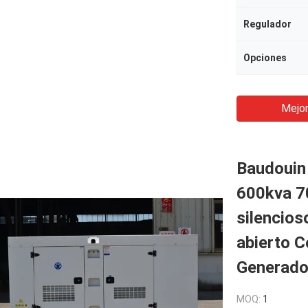
Regulador
Opciones
Mejor
Baudouin
600kva 7
silencios
abierto C
Generador
MOQ:
1