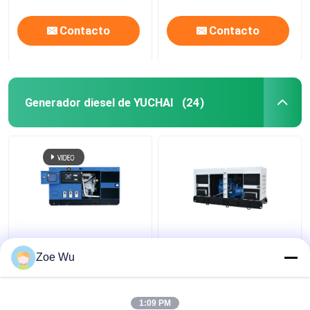
Contacto
Contacto
Generador diesel de YUCHAI
(24)
Sistema de generador
Tipo abierto silencioso
diesel industrial de
Yuchai del generador
Zoe Wu
75kva 60kw Yuchai con
diesel eléctrico de
el regulador DE ALTA
IP23 313kva 250kw
MAR
1:09 PM
Mejor precio
Mejor precio