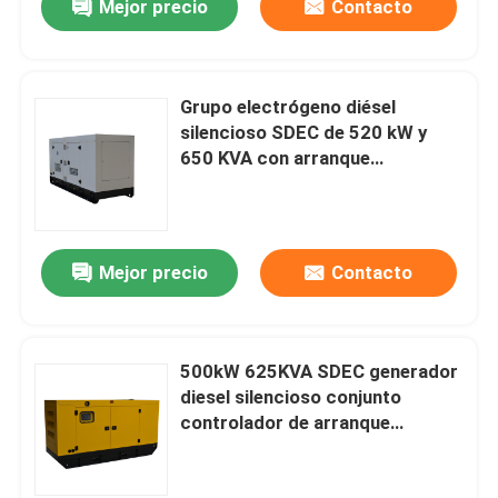
Mejor precio
Contacto
Grupo electrógeno diésel
silencioso SDEC de 520 kW y
650 KVA con arranque
automático, construcción
personalizada, precio de fábrica
para minería/centro de
datos/construcción
Mejor precio
Contacto
500kW 625KVA SDEC generador
diesel silencioso conjunto
controlador de arranque
automático integrado fábrica
venta directa personalización a