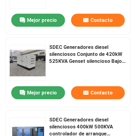
Alternador de alta resistencia
Certificado ISO/CE
Mejor precio
Contacto
SDEC Generadores diesel
silenciosos Conjunto de 420kW
525KVA Genset silencioso Bajo
costo de combustible, arranque
automático, rendimiento de
trabajo pesado las 24 horas del
día, los 7 días de la semana
Mejor precio
Contacto
Hogar
Productos
SDEC Generadores diesel
silenciosos 400kW 500KVA
controlador de arranque
Vídeos