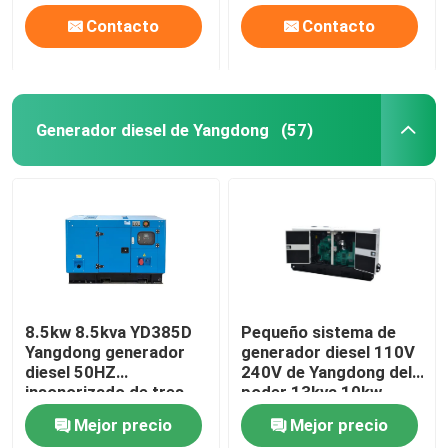
Contacto
Contacto
Generador diesel de Yangdong
(57)
8.5kw 8.5kva YD385D
Pequeño sistema de
Yangdong generador
generador diesel 110V
diesel 50HZ
240V de Yangdong del
insonorizado de tres
poder 13kva 10kw
fases
Mejor precio
Mejor precio