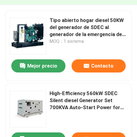
Tipo abierto hogar diesel 50KW
del generador de SDEC al
generador de la emergencia de
300 kilovatios
MOQ：1 sistema
Mejor precio
Contacto
High-Efficiency 560kW SDEC
Silent diesel Generator Set
700KVA Auto-Start Power for
Data Center, Factory Price,
Custom Available