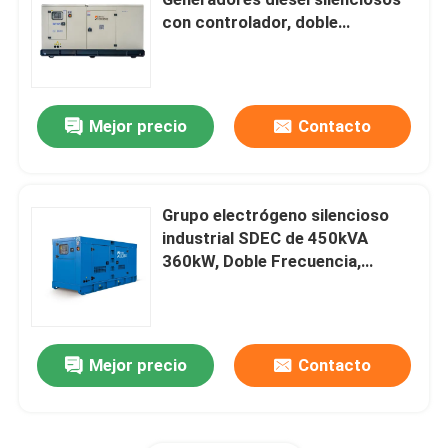
con controlador, doble
frecuencia, 24/7 de trabajo
Generador diesel de Yangdong
pesado, precio de fábrica
Generador diesel de YUCHAI
Mejor precio
Contacto
Generador diesel de Ricardo
Grupo electrógeno silencioso
industrial SDEC de 450kVA
Generador diesel de Weichai
360kW, Doble Frecuencia,
Controlador DeepSea, Operación
Generador diesel de SDEC
de Carga Pesada 24/7, Venta
Directa
Mejor precio
Contacto
Isuzu Diesel Generators
Generador diesel silencioso