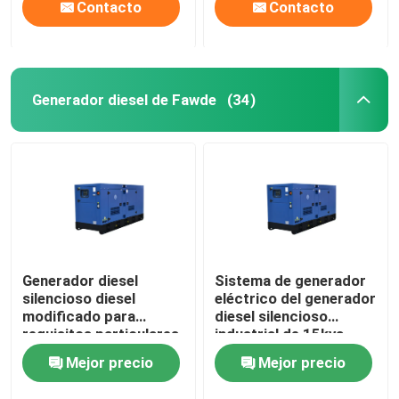
Contacto
Contacto
Generador diesel de Fawde
(34)
Generador diesel
Sistema de generador
silencioso diesel
eléctrico del generador
modificado para
diesel silencioso
requisitos particulares
industrial de 15kva
del generador 12kw del
250kva Fawde
Mejor precio
Mejor precio
toldo 50/60HZ Fawde