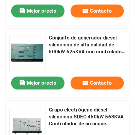
gran escala
Mejor precio
Contacto
Conjunto de generador diesel
silencioso de alta calidad de
500kW 625KVA con controlador
de arranque automático
integrado SDEC y alternador de
trabajo pesado ISO/CE
Mejor precio
Contacto
Grupo electrógeno diésel
silencioso SDEC 450kW 563KVA
Controlador de arranque
automático integrado