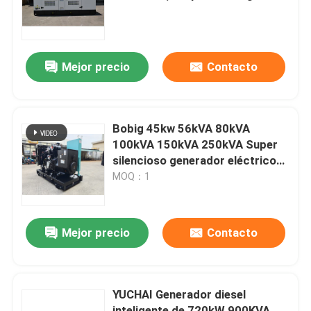
diésel
Sobre nosotros
Mejor precio
Contacto
Viaje de la fábrica
Control de calidad
Bobig 45kw 56kVA 80kVA
100kVA 150kVA 250kVA Super
silencioso generador eléctrico
Pida una cita
diésel
MOQ：1
Generadores diesel de Cummins
Mejor precio
Contacto
Perkins Diesel Generators
YUCHAI Generador diesel
Generador diesel de Fawde
inteligente de 720kW 900KVA