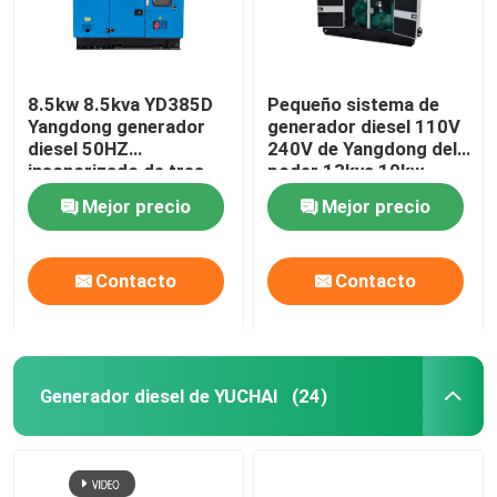
8.5kw 8.5kva YD385D
Pequeño sistema de
Yangdong generador
generador diesel 110V
diesel 50HZ
240V de Yangdong del
insonorizado de tres
poder 13kva 10kw
fases
Mejor precio
Mejor precio
Contacto
Contacto
Generador diesel de YUCHAI
(24)