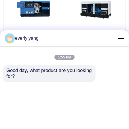
Sistema de generador
Tipo abierto silencioso
diesel industrial de
Yuchai del generador
everly yang
75kva 60kw Yuchai con
diesel eléctrico de
el regulador DE ALTA
IP23 313kva 250kw
MAR
1:55 PM
Mejor precio
Mejor precio
Good day, what product are you looking 
for?
Contacto
Contacto
Vea más
Inicio
Mapa del Sitio
Contactar Ahora
Desktop Site
Mapa del Sitio
Privacy Policy