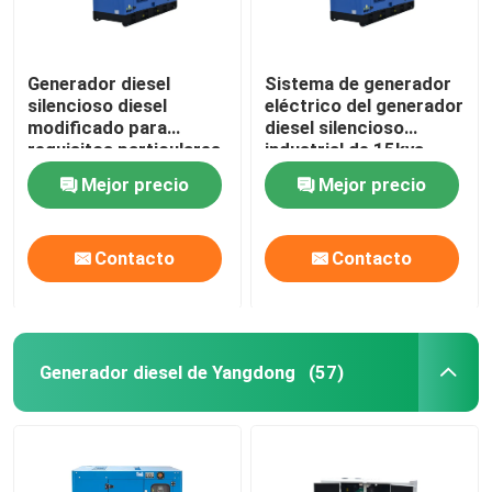
Generador diesel
Sistema de generador
silencioso diesel
eléctrico del generador
modificado para
diesel silencioso
requisitos particulares
industrial de 15kva
del generador 12kw del
250kva Fawde
Mejor precio
Mejor precio
toldo 50/60HZ Fawde
Contacto
Contacto
Generador diesel de Yangdong
(57)