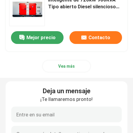
Tipo abierto Diesel silencioso
Generador eléctrico de energía
Generador diesel de Yangdong
de 720kW
Generador diesel de YUCHAI
Mejor precio
Contacto
Generador diesel de Ricardo
Vea más
Generador diesel de Weichai
Deja un mensaje
Generador diesel de SDEC
¡Te llamaremos pronto!
Isuzu Diesel Generators
Generador diesel silencioso