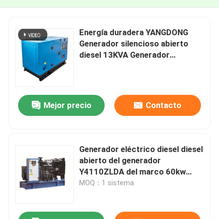
Energía duradera YANGDONG
Generador silencioso abierto
diesel 13KVA Generador
eléctrico diesel 10kW Venta
directa de fábrica
Mejor precio
Contacto
Generador eléctrico diesel diesel
abierto del generador
Y4110ZLDA del marco 60kw
75kva
MOQ：1 sistema