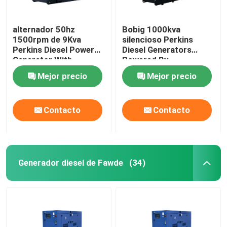
alternador 50hz
Bobig 1000kva
1500rpm de 9Kva
silencioso Perkins
Perkins Diesel Power
Diesel Generators
Generator With
Powered By
Stamford
4008TAG2A
Mejor precio
Mejor precio
Contacto
Contacto
Generador diesel de Fawde
(34)