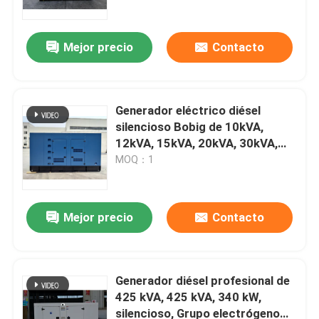
Mejor precio
Contacto
Generador eléctrico diésel
silencioso Bobig de 10kVA,
12kVA, 15kVA, 20kVA, 30kVA,
50kVA para venta al por mayor
MOQ：1
en almacenes y centros
comerciales
Mejor precio
Contacto
Hogar
Productos
Generador diésel profesional de
425 kVA, 425 kVA, 340 kW,
silencioso, Grupo electrógeno
Vídeos