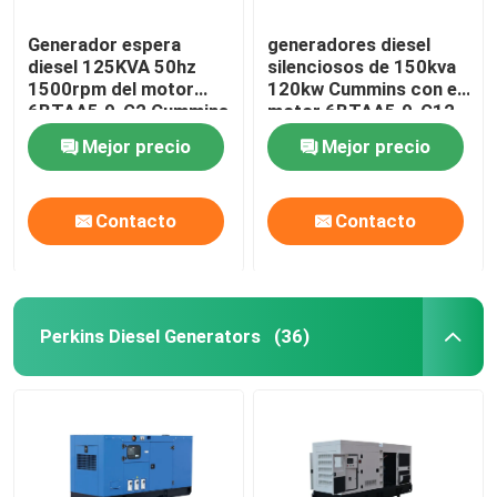
Generador espera
generadores diesel
diesel 125KVA 50hz
silenciosos de 150kva
1500rpm del motor
120kw Cummins con el
6BTAA5.9-G2 Cummins
motor 6BTAA5.9-G12
Mejor precio
Mejor precio
Contacto
Contacto
Perkins Diesel Generators
(36)