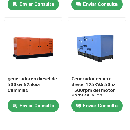
precio silencioso
Proveedores 200KVA
Enviar Consulta
Enviar Consulta
generador portátil
Generador diesel
diesel para el hogar de
Generador de energía
Sobre nosotros
pequeña potencia
silenciosa
Generadores de marca
Motor
Viaje de la fábrica
Control de calidad
Pida una cita
generadores diesel de
Generador espera
500kw 625kva
diesel 125KVA 50hz
Generadores diesel de Cummins
Cummins
1500rpm del motor
6BTAA5.9-G2
Cummins
Enviar Consulta
Enviar Consulta
Perkins Diesel Generators
Generador diesel de Fawde