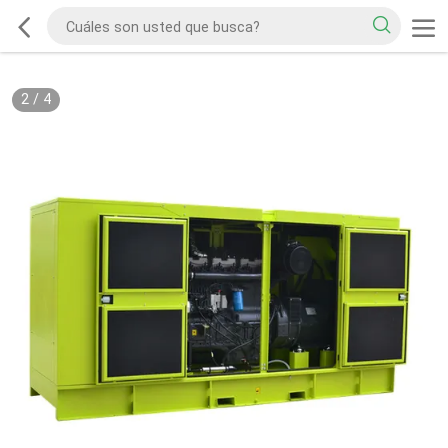
2
/
4