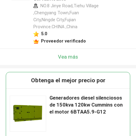
NO.8 Jinye Road,Tiehu Village
,Chengyang Town,Fuan
City,Ningde City,Fujian
Province.CHINA ,China
5.0
Proveedor verificado
Vea más
Obtenga el mejor precio por
Generadores diesel silenciosos
de 150kva 120kw Cummins con
el motor 6BTAA5.9-G12