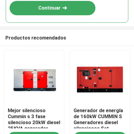
Continuar
Productos recomendados
Hogar
Mejor silencioso
Generador de energía
Productos
Cummin s 3 fase
de 160kW CUMMIN S
silencioso 20kW diesel
Generadores diesel
25KVA generador
silenciosos Set
Vídeos