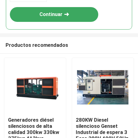
Continuar
Productos recomendados
Hogar
Productos
Generadores diésel
280KW Diesel
silenciosos de alta
silencioso Genset
calidad 300kw 330kw
Industrial de espera 3
Vídeos