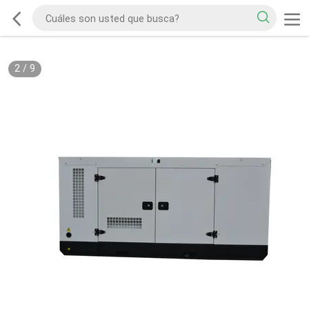
2
/
9