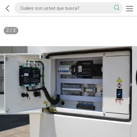
2
/
2