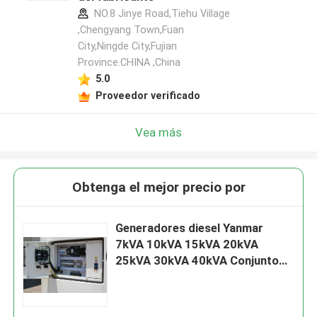
NO.8 Jinye Road,Tiehu Village
,Chengyang Town,Fuan
City,Ningde City,Fujian
Province.CHINA ,China
5.0
Proveedor verificado
Vea más
Obtenga el mejor precio por
Generadores diesel Yanmar
7kVA 10kVA 15kVA 20kVA
25kVA 30kVA 40kVA Conjunto
de generadores diesel con
motor para ubicación remota