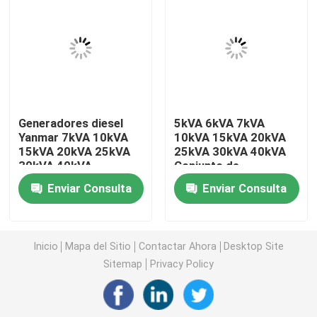
Generador diesel de Yangdong
Generador diesel de YUCHAI
Generadores diesel
5kVA 6kVA 7kVA
Generador diesel de Ricardo
Yanmar 7kVA 10kVA
10kVA 15kVA 20kVA
15kVA 20kVA 25kVA
25kVA 30kVA 40kVA
30kVA 40kVA
Conjunto de
Generador diesel de Weichai
Conjunto de
generadores diésel
Enviar Consulta
Enviar Consulta
generadores diesel
con motor Yanmar
con motor para
Generador diesel de SDEC
ubicación remota
Inicio
Mapa del Sitio
Contactar Ahora
Desktop Site
Isuzu Diesel Generators
Sitemap
Privacy Policy
Generador diesel silencioso