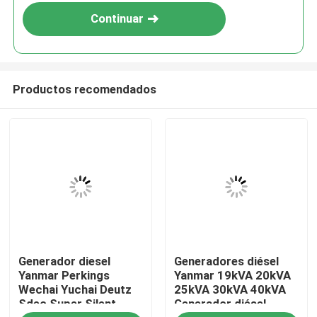
Continuar
Productos recomendados
Hogar
Generador diesel
Generadores diésel
Productos
Yanmar Perkings
Yanmar 19kVA 20kVA
Wechai Yuchai Deutz
25kVA 30kVA 40kVA
Sdec Super Silent
Generador diésel
Vídeos